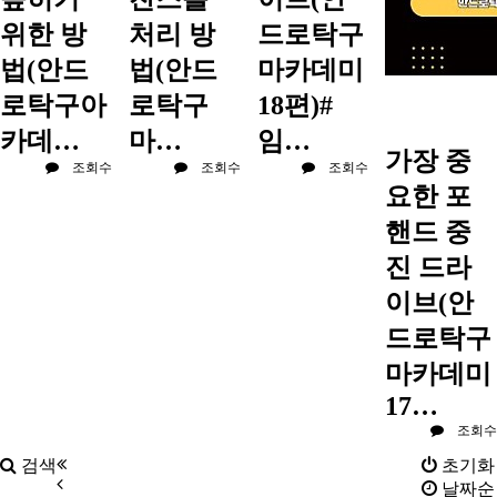
위한 방
처리 방
드로탁구
법(안드
법(안드
마카데미
로탁구아
로탁구
18편)#
카데…
마…
임…
가장 중
조회수
조회수
조회수
요한 포
핸드 중
진 드라
이브(안
드로탁구
마카데미
17…
조회수
검색
초기화
날짜순