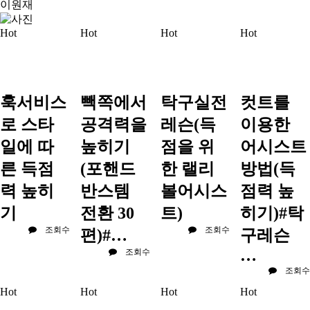
이원재
Hot
Hot
Hot
Hot
훅서비스
빽쪽에서
탁구실전
컷트를
로 스타
공격력을
레슨(득
이용한
일에 따
높히기
점을 위
어시스트
른 득점
(포핸드
한 랠리
방법(득
력 높히
반스템
볼어시스
점력 높
기
전환 30
트)
히기)#탁
조회수
조회수
편)#…
구레슨
…
조회수
조회수
Hot
Hot
Hot
Hot