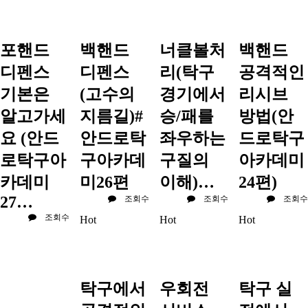
포핸드
백핸드
너클볼처
백핸드
디펜스
디펜스
리(탁구
공격적인
기본은
(고수의
경기에서
리시브
알고가세
지름길)#
승/패를
방법(안
요 (안드
안드로탁
좌우하는
드로탁구
로탁구아
구아카데
구질의
아카데미
카데미
미26편
이해)…
24편)
27…
조회수
조회수
조회수
조회수
Hot
Hot
Hot
탁구에서
우회전
탁구 실