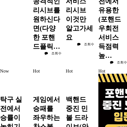
공격적인
서비스
전에서
리시브를
리시브
유용한
원하신다
이것만
(포핸드
면(다양
알고가세
우회전
한 포핸
요
서비스
조회수
드플릭…
득점력
조회수
높…
조회수
Now
Hot
Hot
Hot
탁구 실
게임에서
백핸드
전에서
승패를
중진 민
승률이
좌우하는
볼 드라
높히기
찬스볼
이브(안