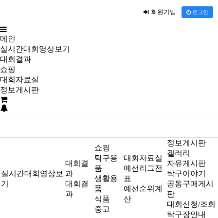
회원가입
로그인
메인
실시간대회영상보기
대회결과
쇼핑
대회자료실
정보게시판
정보게시판
쇼핑
겔러리
탁구용
대회자료실
대회결
자유게시판
품
예선리그전
실시간대회영상보
과
탁구이야기
생활용
표
기
대회결
공동구매게시
품
예선순위계
과
판
식품
산
대회신청/조회
중고
탁구장안내