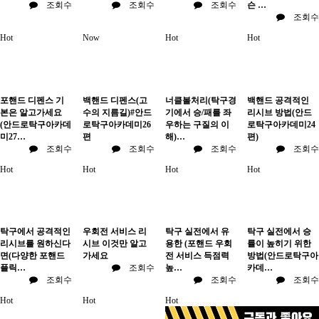
조회수
조회수
조회수
슨 …
조회수
Hot
Now
Hot
Hot
포핸드 디펜스 기
백핸드 디펜스(고
너클볼처리(탁구경
백핸드 공격적인
본은 알고가세요
수의 지름길)#안드
기에서 승/패를 좌
리시브 방법(안드
(안드로탁구아카데
로탁구아카데미26
우하는 구질의 이
로탁구아카데미24
미27…
편
해)…
편)
조회수
조회수
조회수
조회수
Hot
Hot
Hot
Hot
탁구에서 공격적인
우회전 서비스 리
탁구 실전에서 유
탁구 실전에서 승
리시브를 원하신다
시브 이것만 알고
용한 (포핸드 우회
률이 높히기 위한
면(다양한 포핸드
가세요
전 서비스 득점력
방법(안드로탁구아
플릭…
조회수
높…
카데…
조회수
조회수
조회수
Hot
Hot
Hot