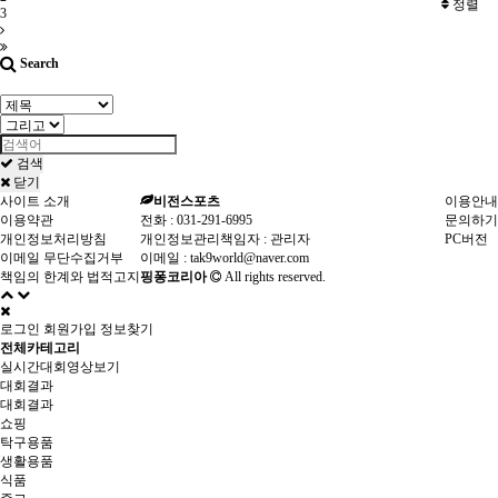
정렬
3
Search
검색
닫기
사이트 소개
비전스포츠
이용안내
이용약관
전화 :
031-291-6995
문의하기
개인정보처리방침
개인정보관리책임자 : 관리자
PC버전
이메일 무단수집거부
이메일 :
tak9world@naver.com
책임의 한계와 법적고지
핑퐁코리아
All rights reserved.
로그인
회원가입
정보찾기
전체카테고리
실시간대회영상보기
대회결과
대회결과
쇼핑
탁구용품
생활용품
식품