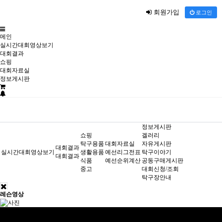
회원가입
로그인
메인
실시간대회영상보기
대회결과
쇼핑
대회자료실
정보게시판
정보게시판
쇼핑
겔러리
탁구용품
대회자료실
자유게시판
대회결과
실시간대회영상보기
생활용품
예선리그전표
탁구이야기
대회결과
식품
예선순위계산
공동구매게시판
중고
대회신청/조회
탁구장안내
레슨영상