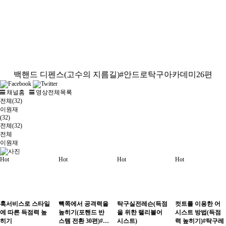
백핸드 디펜스(고수의 지름길)#안드로탁구아카데미26편
채널홈
영상전체목록
전체(32)
이원재
(32)
전체(32)
전체
이원재
Hot
Hot
Hot
Hot
훅서비스로 스타일
빽쪽에서 공격력을
탁구실전레슨(득점
컷트를 이용한 어
에 따른 득점력 높
높히기(포핸드 반
을 위한 랠리볼어
시스트 방법(득점
히기
스템 전환 30편)#…
시스트)
력 높히기)#탁구레