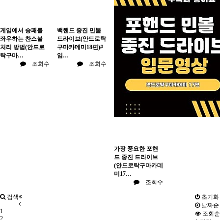
게임에서 승패를
백핸드 중진 민볼
좌우하는 찬스볼
드라이브(안드로탁
처리 방법(안드로
구마카데미18편)#
탁구마…
임…
조회수
조회수
가장 중요한 포핸
드 중진 드라이브
(안드로탁구마카데
미17…
조회수
검색
초기화
날짜순
1
조회순
2