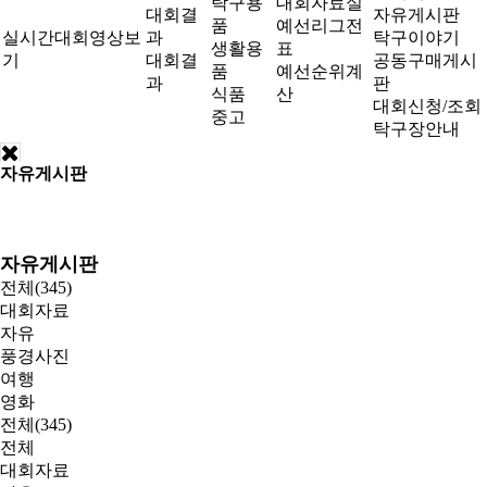
탁구용
대회자료실
대회결
자유게시판
품
예선리그전
실시간대회영상보
과
탁구이야기
생활용
표
기
대회결
공동구매게시
품
예선순위계
과
판
식품
산
대회신청/조회
중고
탁구장안내
자유게시판
자유게시판
전체(345)
대회자료
자유
풍경사진
여행
영화
전체(345)
전체
대회자료